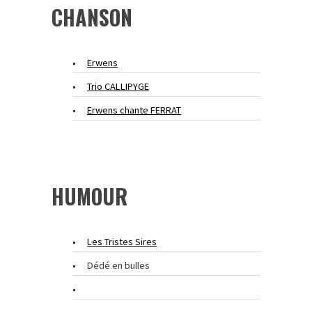
CHANSON
Erwens
Trio CALLIPYGE
Erwens chante FERRAT
HUMOUR
Les Tristes Sires
Dédé en bulles
Air’JProd