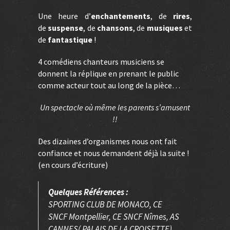
Une heure d’
enchantements
, de
rires
,
de
suspense
, de
chansons
, de
musiques
et
de
fantastique
!
4 comédiens chanteurs musiciens se
donnent la réplique en prenant le public
comme acteur tout au long de la pièce…
Un spectacle où même les parents s’amusent
!!
Des dizaines d’organismes nous ont fait
confiance et nous demandent déjà la suite !
(en cours d’écriture)
Quelques Références :
SPORTING CLUB DE MONACO, CE
SNCF Montpellier, CE SNCF Nîmes, AS
CANNES( PALAIS DE LA CROISETTE),