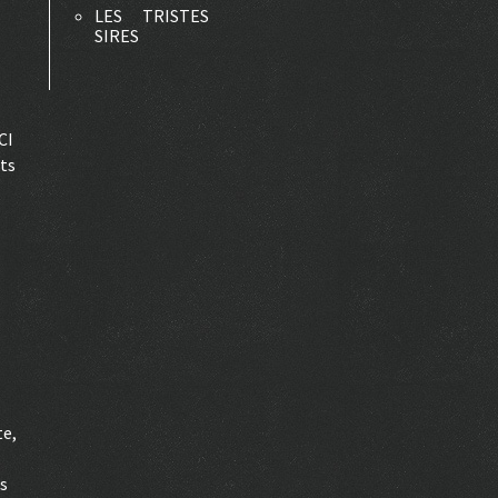
LES TRISTES
SIRES
CI
ets
te,
es