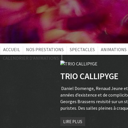
ACCUEIL
NOS PRESTATIONS
SPECTACLES
ANIMATIONS
CALENDRIER D’ANIMATIONS
TRIO CALLIPYGE
Daniel Domenge, Renaud Jeune et Re
années d’existence et de complicité
Georges Brassens revisité sur un s
puristes. Des salles pleines à craq
LIRE PLUS