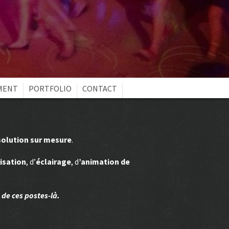
MENT
PORTFOLIO
CONTACT
solution sur mesure
.
isation
, d’
éclairage
, d
’animation de
de ces postes-là.